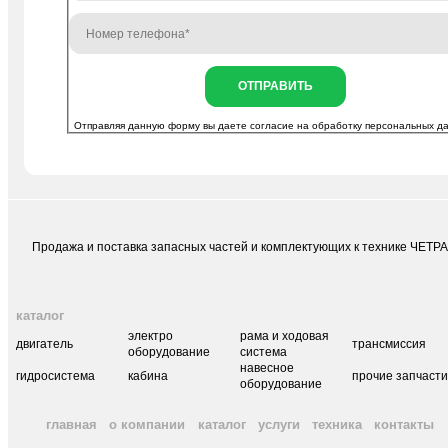
ОТПРАВИТЬ
Отправляя данную форму вы даете согласие на
обработку персональных д
Продажа и поставка запасных частей и комплектующих к технике ЧЕТР
каталог
электро
рама и ходовая
двигатель
трансмиссия
оборудование
система
навесное
гидросистема
кабина
прочие запчаст
оборудование
главная
о компании
каталог
услуги
техника
контакты