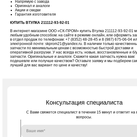
Напрямую с завода
Оригинал и аналоги
Акции и скидки
Гарантия изготовителя
КУПИТЬ ВТУЛКА 211112-93-92-01
В интернет-магазине ООО «СК-ПРОМ» купить Втулка 211112-93-92-01 
любым удобным способом: на сайте в режиме онлайн, или оформить за
в отдел продаж по телефонам:
+7 (8352) 48-28-45
и
8 (987) 675-06-04
ил
электронной почте:
skprom21@yandex.ru
. В наличии только качественн
запчасти по минимальным ценам с возможностью быстрой доставки и
оперативной разгрузки. У нас всегда есть: новые, восстановленные и б/
запчасти. Оригинальные и аналоги. Скажите какая запчасть нужна вам:
подешевле или получше качеством? Оставьте заявку и мы подберем с
лучший для вас вариант по цене и качеству!
Консультация специалиста
C Вами свяжется специалист в течении 15 минут и ответит на 
вопросы.