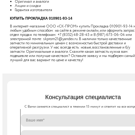
Оригинал и аналоги
Акции и скидки
Гарантия изготовителя
КУПИТЬ ПРОКЛАДКА 010901-93-14
В интернет-магазине ООО «СК-ПРОМ» купить Прокладка 010901-93-14 
любым удобным способом: на сайте в режиме онлайн, или оформить запрос
отдел продаж по телефонам:
+7 (8352) 48-28-45
и
8 (987) 675-06-04
или
электронной почте:
skprom21@yandex.ru
. В наличии только качественные
запчасти по минимальным ценам с возможностью быстрой доставки и
оперативной разгрузки. У нас всегда есть: новые, восстановленные и б/у
запчасти. Оригинальные и аналоги. Скажите какая запчасть нужна вам:
подешевле или получше качеством? Оставьте заявку и мы подберем самый
лучший для вас вариант по цене и качеству!
Консультация специалиста
C Вами свяжется специалист в течении 15 минут и ответит на все вопр