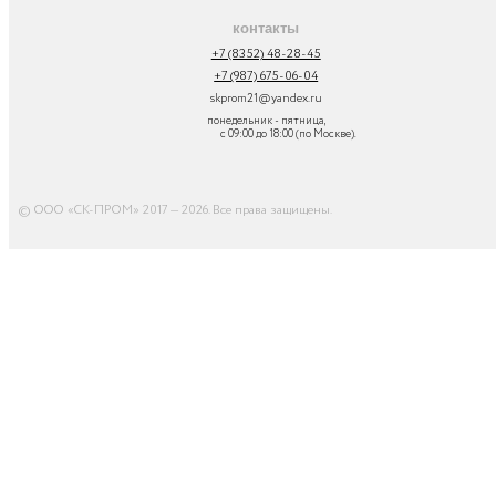
контакты
+7 (8352) 48-28-45
+7 (987) 675-06-04
skprom21@yandex.ru
понедельник - пятница,
с 09:00 до 18:00 (по Москве).
© ООО «СК-ПРОМ» 2017 — 2026. Все права защищены
.