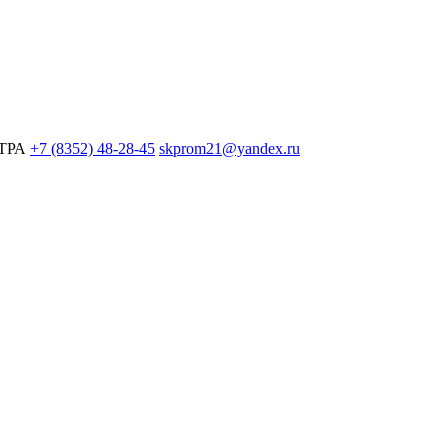
ЕТРА
+7 (8352) 48-28-45
skprom21@yandex.ru