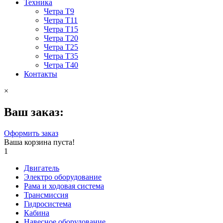
Техника
Четра Т9
Четра Т11
Четра Т15
Четра Т20
Четра Т25
Четра Т35
Четра Т40
Контакты
×
Ваш заказ:
Оформить заказ
Ваша корзина пуста!
1
Двигатель
Электро оборудование
Рама и ходовая система
Трансмиссия
Гидросистема
Кабина
Навесное оборудование