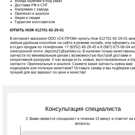
Всегда наличии и под заказ
Доставка РФ и СНГ
Напрямую с завода
Оригинал и аналоги
Акции и скидки
Гарантия изготовителя
КУПИТЬ НОЖ 412701-92-29-01
В интернет-магазине ООО «СК-ПРОМ» купить Нож 412701-92-29-01 мо
любым удобным способом: на сайте в режиме онлайн, или оформить за
в отдел продаж по телефонам:
+7 (8352) 48-28-45
и
8 (987) 675-06-04
ил
электронной почте:
skprom21@yandex.ru
. В наличии только качественн
запчасти по минимальным ценам с возможностью быстрой доставки и
оперативной разгрузки. У нас всегда есть: новые, восстановленные и б/
запчасти. Оригинальные и аналоги. Скажите какая запчасть нужна вам:
подешевле или получше качеством? Оставьте заявку и мы подберем с
лучший для вас вариант по цене и качеству!
Консультация специалиста
C Вами свяжется специалист в течении 15 минут и ответит на 
вопросы.