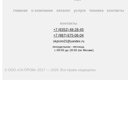
главная
о компании
каталог
услуги
техника
контакты
контакты
+7 (8352) 48-28-45
+7 (987) 675-06-04
skprom21@yandex.ru
понедельник - пятница,
с 09:00 до 18:00 (по Москве).
© ООО «СК-ПРОМ» 2017 — 2026. Все права защищены
.