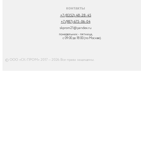
контакты
+7 (8352) 48-28-45
+7 (987) 675-06-04
skprom21@yandex.ru
понедельник - пятница,
с 09:00 до 18:00 (по Москве).
© ООО «СК-ПРОМ» 2017 — 2026. Все права защищены
.