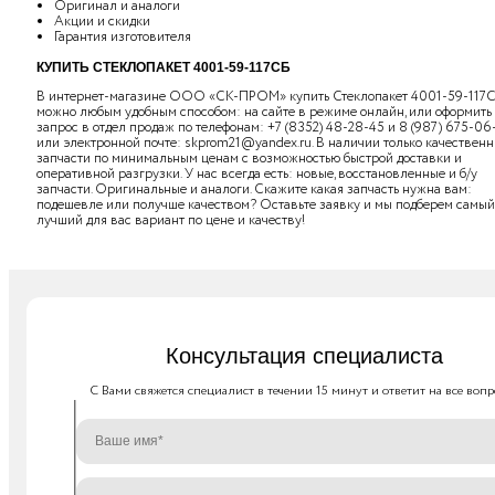
Оригинал и аналоги
Акции и скидки
Гарантия изготовителя
КУПИТЬ СТЕКЛОПАКЕТ 4001-59-117СБ
В интернет-магазине ООО «СК-ПРОМ» купить Стеклопакет 4001-59-117
можно любым удобным способом: на сайте в режиме онлайн, или оформить
запрос в отдел продаж по телефонам:
+7 (8352) 48-28-45
и
8 (987) 675-06
или электронной почте:
skprom21@yandex.ru
. В наличии только качествен
запчасти по минимальным ценам с возможностью быстрой доставки и
оперативной разгрузки. У нас всегда есть: новые, восстановленные и б/у
запчасти. Оригинальные и аналоги. Скажите какая запчасть нужна вам:
подешевле или получше качеством? Оставьте заявку и мы подберем самый
лучший для вас вариант по цене и качеству!
Консультация специалиста
C Вами свяжется специалист в течении 15 минут и ответит на все вопр