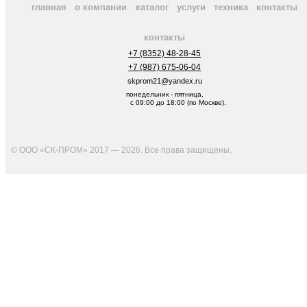
главная
о компании
каталог
услуги
техника
контакты
контакты
+7 (8352) 48-28-45
+7 (987) 675-06-04
skprom21@yandex.ru
понедельник - пятница,
с 09:00 до 18:00 (по Москве).
© ООО «СК-ПРОМ» 2017 — 2026. Все права защищены
.