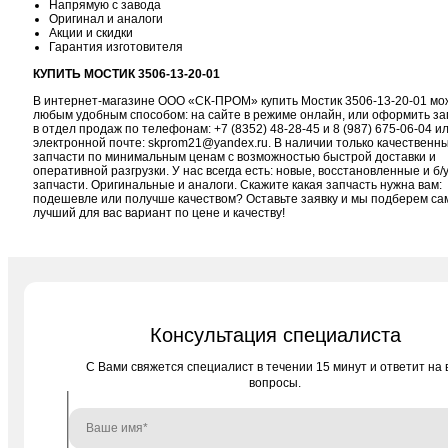
Напрямую с завода
Оригинал и аналоги
Акции и скидки
Гарантия изготовителя
КУПИТЬ МОСТИК 3506-13-20-01
В интернет-магазине ООО «СК-ПРОМ» купить Мостик 3506-13-20-01 мо
любым удобным способом: на сайте в режиме онлайн, или оформить за
в отдел продаж по телефонам:
+7 (8352) 48-28-45
и
8 (987) 675-06-04
ил
электронной почте:
skprom21@yandex.ru
. В наличии только качественн
запчасти по минимальным ценам с возможностью быстрой доставки и
оперативной разгрузки. У нас всегда есть: новые, восстановленные и б/
запчасти. Оригинальные и аналоги. Скажите какая запчасть нужна вам:
подешевле или получше качеством? Оставьте заявку и мы подберем с
лучший для вас вариант по цене и качеству!
Консультация специалиста
C Вами свяжется специалист в течении 15 минут и ответит на 
вопросы.