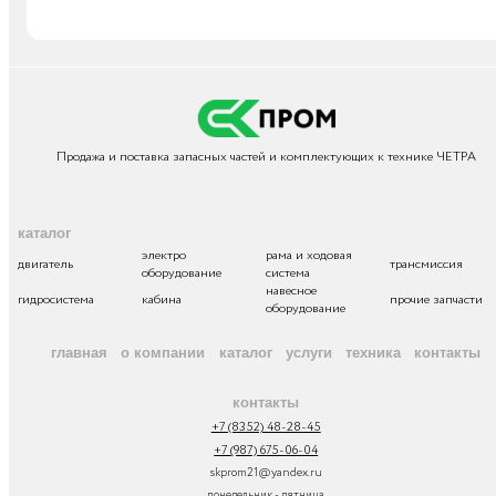
Продажа и поставка запасных частей и комплектующих к технике ЧЕТРА
каталог
электро
рама и ходовая
двигатель
трансмиссия
оборудование
система
навесное
гидросистема
кабина
прочие запчасти
оборудование
главная
о компании
каталог
услуги
техника
контакты
контакты
+7 (8352) 48-28-45
+7 (987) 675-06-04
skprom21@yandex.ru
понедельник - пятница,