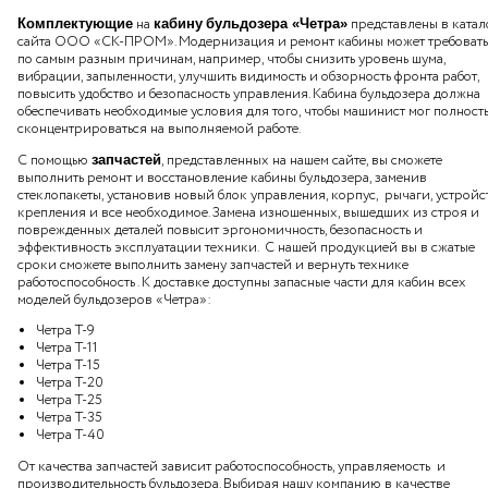
на
представлены в катал
Комплектующие
кабину
бульдозера «Четра»
сайта ООО «СК-ПРОМ». Модернизация и ремонт кабины может требовать
по самым разным причинам, например, чтобы снизить уровень шума,
вибрации, запыленности, улучшить видимость и обзорность фронта работ,
повысить удобство и безопасность управления. Кабина бульдозера должна
обеспечивать необходимые условия для того, чтобы машинист мог полност
сконцентрироваться на выполняемой работе.
С помощью
, представленных на нашем сайте, вы сможете
запчастей
выполнить ремонт и восстановление кабины бульдозера, заменив
стеклопакеты, установив новый блок управления, корпус, рычаги, устройс
крепления и все необходимое. Замена изношенных, вышедших из строя и
поврежденных деталей повысит эргономичность, безопасность и
эффективность эксплуатации техники. С нашей продукцией вы в сжатые
сроки сможете выполнить замену запчастей и вернуть технике
работоспособность . К доставке доступны запасные части для кабин всех
моделей бульдозеров «Четра»:
Четра Т-9
Четра Т-11
Четра Т-15
Четра Т-20
Четра Т-25
Четра Т-35
Четра Т-40
От качества запчастей зависит работоспособность, управляемость и
производительность бульдозера. Выбирая нашу компанию в качестве