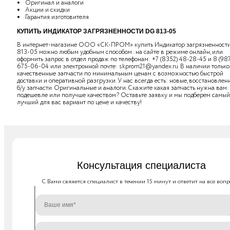
Оригинал и аналоги
Акции и скидки
Гарантия изготовителя
КУПИТЬ ИНДИКАТОР ЗАГРЯЗНЕННОСТИ DG 813-05
В интернет-магазине ООО «СК-ПРОМ» купить Индикатор загрязненност
813-05 можно любым удобным способом: на сайте в режиме онлайн, или
оформить запрос в отдел продаж по телефонам:
+7 (8352) 48-28-45
и
8 (98
675-06-04
или электронной почте:
skprom21@yandex.ru
. В наличии только
качественные запчасти по минимальным ценам с возможностью быстрой
доставки и оперативной разгрузки. У нас всегда есть: новые, восстановлен
б/у запчасти. Оригинальные и аналоги. Скажите какая запчасть нужна вам:
подешевле или получше качеством? Оставьте заявку и мы подберем самый
лучший для вас вариант по цене и качеству!
Консультация специалиста
C Вами свяжется специалист в течении 15 минут и ответит на все вопр