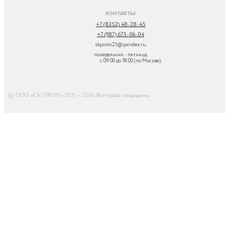
контакты
+7 (8352) 48-28-45
+7 (987) 675-06-04
skprom21@yandex.ru
понедельник - пятница,
с 09:00 до 18:00 (по Москве).
© ООО «СК-ПРОМ» 2017 — 2026. Все права защищены
.