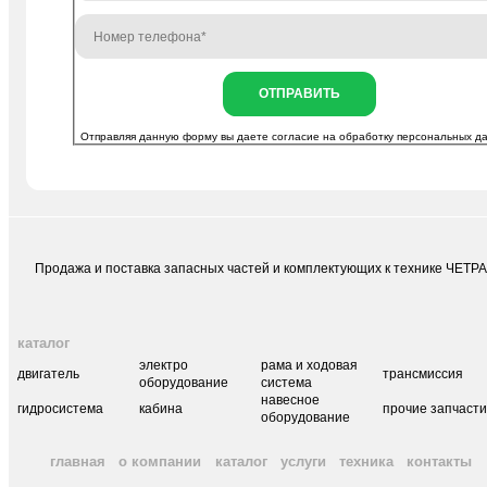
ОТПРАВИТЬ
Отправляя данную форму вы даете согласие на
обработку персональных д
Продажа и поставка запасных частей и комплектующих к технике ЧЕТР
каталог
электро
рама и ходовая
двигатель
трансмиссия
оборудование
система
навесное
гидросистема
кабина
прочие запчаст
оборудование
главная
о компании
каталог
услуги
техника
контакты