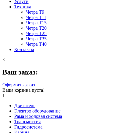
Услуги
Техника
Четра Т9
Четра Т11
Четра Т15
Четра Т20
Четра Т25
Четра Т35
Четра Т40
Контакты
×
Ваш заказ:
Оформить заказ
Ваша корзина пуста!
1
Двигатель
Электро оборудование
Рама и ходовая система
Трансмиссия
Гидросистема
Кабина