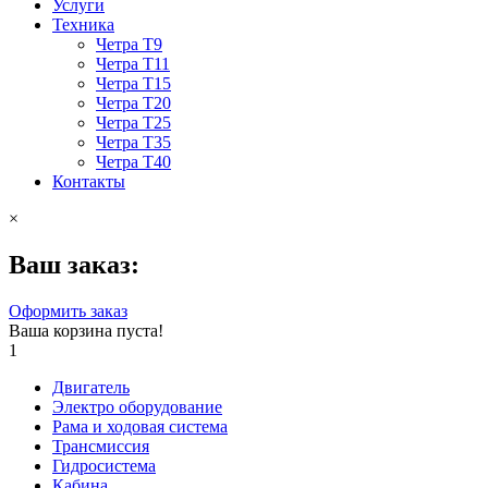
Услуги
Техника
Четра Т9
Четра Т11
Четра Т15
Четра Т20
Четра Т25
Четра Т35
Четра Т40
Контакты
×
Ваш заказ:
Оформить заказ
Ваша корзина пуста!
1
Двигатель
Электро оборудование
Рама и ходовая система
Трансмиссия
Гидросистема
Кабина