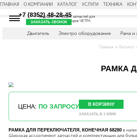
ГЛАВНАЯ
О КОМПАНИИ
КАТАЛОГ
УСЛУГИ
ТЕХНИКА
КОН
+7 (8352) 48-28-45
Ведущий поставщик запчастей для
бульдозеров и тракторов ЧЕТРА
ЗАКАЗАТЬ ЗВОНОК
Двигатель
Электро оборудование
Рама и
Главная
Каталог
РАМКА Д
В КОРЗИНУ
ЦЕНА:
ПО ЗАПРОСУ
ЗАКАЗАТЬ В 1 КЛИК
в нали
РАМКА ДЛЯ ПЕРЕКЛЮЧАТЕЛЯ, КОНЕЧНАЯ 68280
Широкая ассортимент запчастей и комплектующих для буль