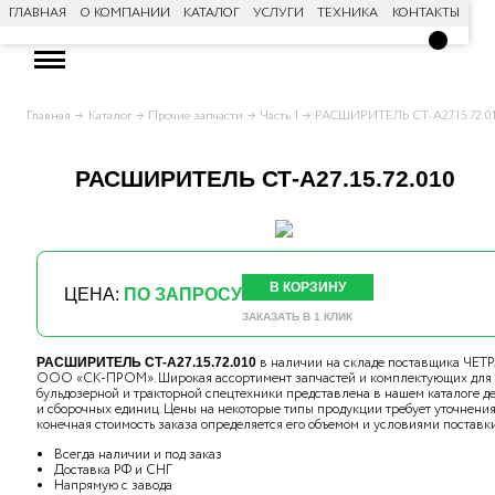
ГЛАВНАЯ
О КОМПАНИИ
КАТАЛОГ
УСЛУГИ
ТЕХНИКА
КОНТАКТЫ
Главная
Каталог
Прочие запчасти
Часть 1
РАСШИРИТЕЛЬ СТ-А27.15.72.0
РАСШИРИТЕЛЬ СТ-А27.15.72.010
В КОРЗИНУ
ЦЕНА:
ПО ЗАПРОСУ
ЗАКАЗАТЬ В 1 КЛИК
в наличии на складе поставщика ЧЕТ
РАСШИРИТЕЛЬ СТ-А27.15.72.010
ООО «СК-ПРОМ». Широкая ассортимент запчастей и комплектующих для
бульдозерной и тракторной спецтехники представлена в нашем каталоге д
и сборочных единиц. Цены на некоторые типы продукции требует уточнения,
конечная стоимость заказа определяется его объемом и условиями поставки
Всегда наличии и под заказ
Доставка РФ и СНГ
Напрямую с завода