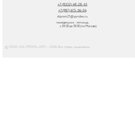
+7 (8352) 48-28-45
+7 (987) 675-06-04
skprom21@yandex.ru
понедельник - пятница,
с 09:00 до 18:00 (по Москве).
© ООО «СК-ПРОМ» 2017 — 2026. Все права защищены
.