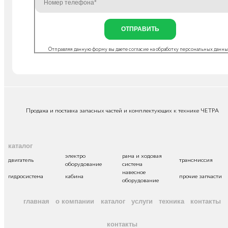
ОТПРАВИТЬ
Отправляя данную форму вы даете согласие на
обработку персональных данн
Продажа и поставка запасных частей и комплектующих к технике ЧЕТРА
каталог
электро
рама и ходовая
двигатель
трансмиссия
оборудование
система
навесное
гидросистема
кабина
прочие запчасти
оборудование
главная
о компании
каталог
услуги
техника
контакты
контакты