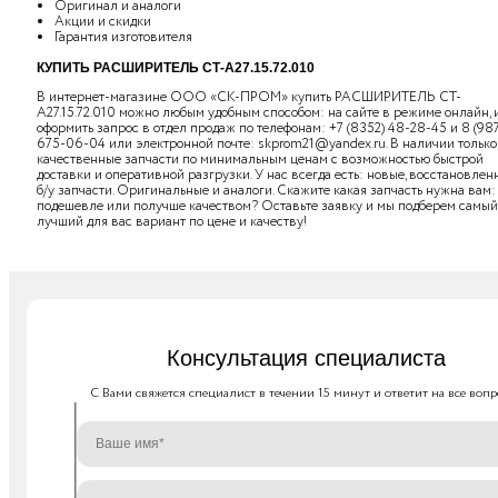
Оригинал и аналоги
Акции и скидки
Гарантия изготовителя
КУПИТЬ РАСШИРИТЕЛЬ СТ-А27.15.72.010
В интернет-магазине ООО «СК-ПРОМ» купить РАСШИРИТЕЛЬ СТ-
А27.15.72.010 можно любым удобным способом: на сайте в режиме онлайн, 
оформить запрос в отдел продаж по телефонам:
+7 (8352) 48-28-45
и
8 (98
675-06-04
или электронной почте:
skprom21@yandex.ru
. В наличии только
качественные запчасти по минимальным ценам с возможностью быстрой
доставки и оперативной разгрузки. У нас всегда есть: новые, восстановлен
б/у запчасти. Оригинальные и аналоги. Скажите какая запчасть нужна вам:
подешевле или получше качеством? Оставьте заявку и мы подберем самый
лучший для вас вариант по цене и качеству!
Консультация специалиста
C Вами свяжется специалист в течении 15 минут и ответит на все вопр