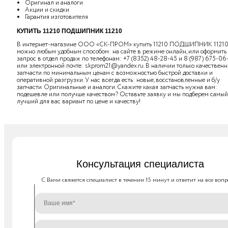
Оригинал и аналоги
Акции и скидки
Гарантия изготовителя
КУПИТЬ 11210 ПОДШИПНИК 11210
В интернет-магазине ООО «СК-ПРОМ» купить 11210 ПОДШИПНИК 1121
можно любым удобным способом: на сайте в режиме онлайн, или оформить
запрос в отдел продаж по телефонам:
+7 (8352) 48-28-45
и
8 (987) 675-06
или электронной почте:
skprom21@yandex.ru
. В наличии только качествен
запчасти по минимальным ценам с возможностью быстрой доставки и
оперативной разгрузки. У нас всегда есть: новые, восстановленные и б/у
запчасти. Оригинальные и аналоги. Скажите какая запчасть нужна вам:
подешевле или получше качеством? Оставьте заявку и мы подберем самый
лучший для вас вариант по цене и качеству!
Консультация специалиста
C Вами свяжется специалист в течении 15 минут и ответит на все вопр