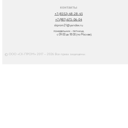
контакты
+7 (8352) 48-28-45
+7 (987) 675-06-04
skprom21@yandex.ru
понедельник - пятница,
с 09:00 до 18:00 (по Москве).
© ООО «СК-ПРОМ» 2017 — 2026. Все права защищены
.