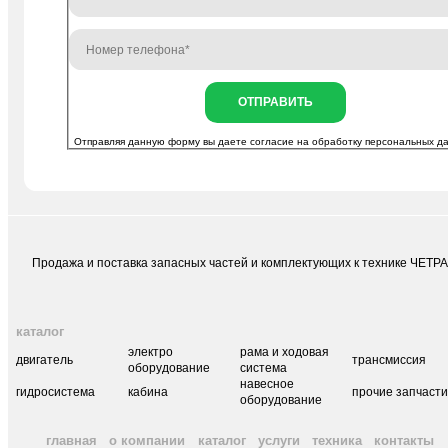
ОТПРАВИТЬ
Отправляя данную форму вы даете согласие на
обработку персональных д
Продажа и поставка запасных частей и комплектующих к технике ЧЕТР
каталог
электро
рама и ходовая
двигатель
трансмиссия
оборудование
система
навесное
гидросистема
кабина
прочие запчаст
оборудование
главная
о компании
каталог
услуги
техника
контакты