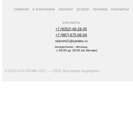
главная
о компании
каталог
услуги
техника
контакты
контакты
+7 (8352) 48-28-45
+7 (987) 675-06-04
skprom21@yandex.ru
понедельник - пятница,
с 09:00 до 18:00 (по Москве).
© ООО «СК-ПРОМ» 2017 — 2026. Все права защищены
.