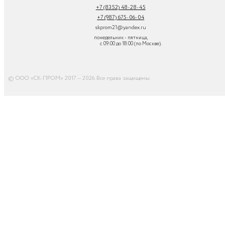
+7 (8352) 48-28-45
+7 (987) 675-06-04
skprom21@yandex.ru
понедельник - пятница,
с 09:00 до 18:00 (по Москве).
© ООО «СК-ПРОМ» 2017 — 2026. Все права защищены
.