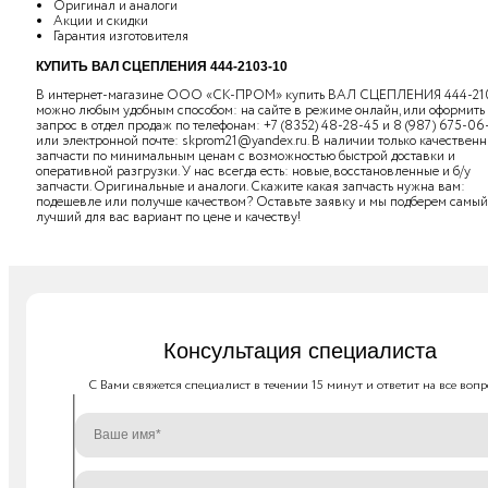
Оригинал и аналоги
Акции и скидки
Гарантия изготовителя
КУПИТЬ ВАЛ СЦЕПЛЕНИЯ 444-2103-10
В интернет-магазине ООО «СК-ПРОМ» купить ВАЛ СЦЕПЛЕНИЯ 444-21
можно любым удобным способом: на сайте в режиме онлайн, или оформить
запрос в отдел продаж по телефонам:
+7 (8352) 48-28-45
и
8 (987) 675-06
или электронной почте:
skprom21@yandex.ru
. В наличии только качествен
запчасти по минимальным ценам с возможностью быстрой доставки и
оперативной разгрузки. У нас всегда есть: новые, восстановленные и б/у
запчасти. Оригинальные и аналоги. Скажите какая запчасть нужна вам:
подешевле или получше качеством? Оставьте заявку и мы подберем самый
лучший для вас вариант по цене и качеству!
Консультация специалиста
C Вами свяжется специалист в течении 15 минут и ответит на все вопр