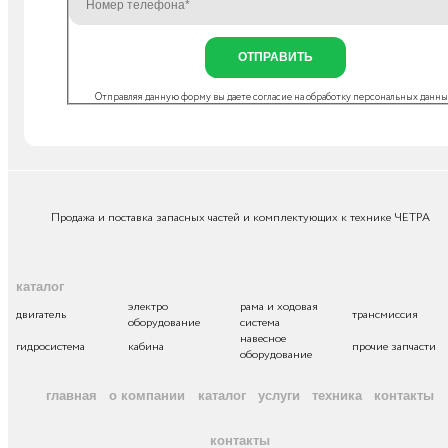
ОТПРАВИТЬ
Отправляя данную форму вы даете согласие на
обработку персональных данн
Продажа и поставка запасных частей и комплектующих к технике ЧЕТРА
каталог
электро
рама и ходовая
двигатель
трансмиссия
оборудование
система
навесное
гидросистема
кабина
прочие запчасти
оборудование
главная
о компании
каталог
услуги
техника
контакты
контакты