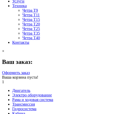
Услуги
Техника
Четра Т9
Четра Т11
Четра Т15
Четра Т20
Четра Т25
Четра Т35
Четра Т40
Контакты
×
Ваш заказ:
Оформить заказ
Ваша корзина пуста!
1
Двигатель
Электро оборудование
Рама и ходовая система
Трансмиссия
Гидросистема
Кабина