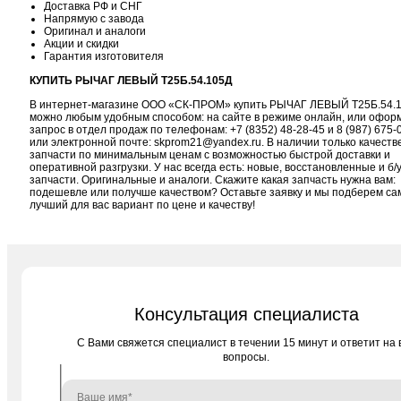
Доставка РФ и СНГ
Напрямую с завода
Оригинал и аналоги
Акции и скидки
Гарантия изготовителя
КУПИТЬ РЫЧАГ ЛЕВЫЙ Т25Б.54.105Д
В интернет-магазине ООО «СК-ПРОМ» купить РЫЧАГ ЛЕВЫЙ Т25Б.54.
можно любым удобным способом: на сайте в режиме онлайн, или офор
запрос в отдел продаж по телефонам:
+7 (8352) 48-28-45
и
8 (987) 675-
или электронной почте:
skprom21@yandex.ru
. В наличии только качест
запчасти по минимальным ценам с возможностью быстрой доставки и
оперативной разгрузки. У нас всегда есть: новые, восстановленные и б/
запчасти. Оригинальные и аналоги. Скажите какая запчасть нужна вам:
подешевле или получше качеством? Оставьте заявку и мы подберем с
лучший для вас вариант по цене и качеству!
Консультация специалиста
C Вами свяжется специалист в течении 15 минут и ответит на 
вопросы.