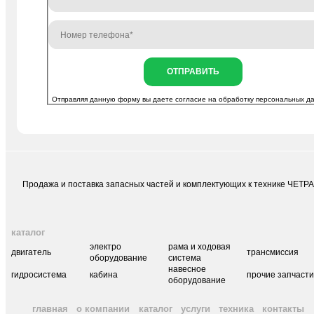
ОТПРАВИТЬ
Отправляя данную форму вы даете согласие на
обработку персональных д
Продажа и поставка запасных частей и комплектующих к технике ЧЕТР
каталог
электро
рама и ходовая
двигатель
трансмиссия
оборудование
система
навесное
гидросистема
кабина
прочие запчаст
оборудование
главная
о компании
каталог
услуги
техника
контакты