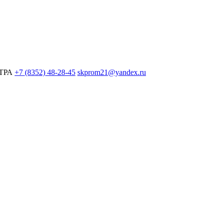
ЕТРА
+7 (8352) 48-28-45
skprom21@yandex.ru