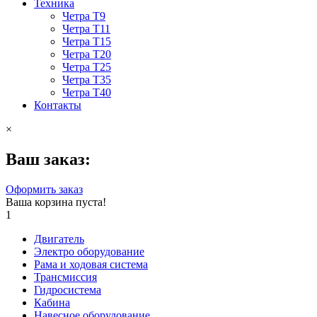
Техника
Четра Т9
Четра Т11
Четра Т15
Четра Т20
Четра Т25
Четра Т35
Четра Т40
Контакты
×
Ваш заказ:
Оформить заказ
Ваша корзина пуста!
1
Двигатель
Электро оборудование
Рама и ходовая система
Трансмиссия
Гидросистема
Кабина
Навесное оборудование