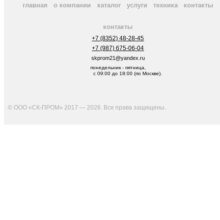
главная
о компании
каталог
услуги
техника
контакты
контакты
+7 (8352) 48-28-45
+7 (987) 675-06-04
skprom21@yandex.ru
понедельник - пятница,
с 09:00 до 18:00 (по Москве).
© ООО «СК-ПРОМ» 2017 — 2026. Все права защищены
.