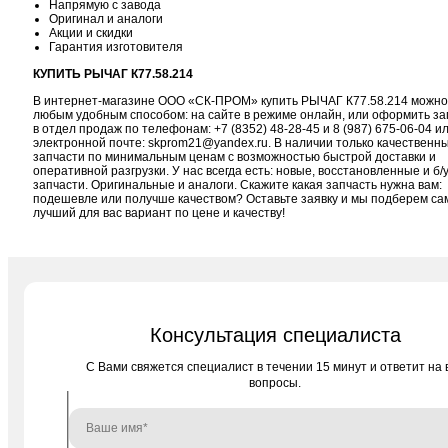
Напрямую с завода
Оригинал и аналоги
Акции и скидки
Гарантия изготовителя
КУПИТЬ РЫЧАГ К77.58.214
В интернет-магазине ООО «СК-ПРОМ» купить РЫЧАГ К77.58.214 можно
любым удобным способом: на сайте в режиме онлайн, или оформить за
в отдел продаж по телефонам:
+7 (8352) 48-28-45
и
8 (987) 675-06-04
ил
электронной почте:
skprom21@yandex.ru
. В наличии только качественн
запчасти по минимальным ценам с возможностью быстрой доставки и
оперативной разгрузки. У нас всегда есть: новые, восстановленные и б/
запчасти. Оригинальные и аналоги. Скажите какая запчасть нужна вам:
подешевле или получше качеством? Оставьте заявку и мы подберем с
лучший для вас вариант по цене и качеству!
Консультация специалиста
C Вами свяжется специалист в течении 15 минут и ответит на 
вопросы.