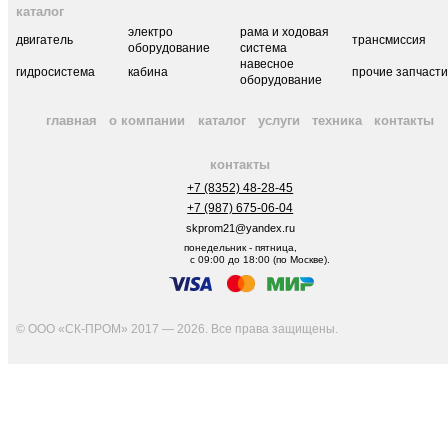
каталог
электро
рама и ходовая
двигатель
трансмиссия
оборудование
система
навесное
гидросистема
кабина
прочие запчаст
оборудование
главная
о компании
каталог
услуги
техника
контакты
контакты
+7 (8352) 48-28-45
+7 (987) 675-06-04
skprom21@yandex.ru
понедельник - пятница,
с 09:00 до 18:00 (по Москве).
© ООО «СК-ПРОМ» 2017 — 2026. Все права защищены
.