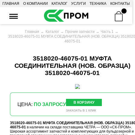
ГЛАВНАЯ
О КОМПАНИИ
КАТАЛОГ
УСЛУГИ
ТЕХНИКА
КОНТАКТЫ
Главная
Каталог
Прочие запчасти
Часть 1
3518020-46075-01 МУФТА СОЕДИНИТЕЛЬНАЯ (НОВ. ОБРАЗЦА) 3518020
46075-01
3518020-46075-01 МУФТА
СОЕДИНИТЕЛЬНАЯ (НОВ. ОБРАЗЦА)
3518020-46075-01
В КОРЗИНУ
ЦЕНА:
ПО ЗАПРОСУ
ЗАКАЗАТЬ В 1 КЛИК
3518020-46075-01 МУФТА СОЕДИНИТЕЛЬНАЯ (НОВ. ОБРАЗЦА) 35180
46075-01
в наличии на складе поставщика ЧЕТРА — ООО «СК-ПРОМ».
Широкая ассортимент запчастей и комплектующих для бульдозерной и