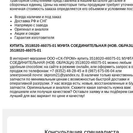
тракторной спецтехники представлена в нашем каталоге деталей и
сборочных единиц. Цены на некоторые типы продукции требует уточне
конечная стоимость заказа определяется его объемом и условиями пос
Всегда наличии и под заказ
Доставка РФ и СНГ
Напрямую с завода
Оригинал и аналоги
Акции и скидки
Гарантия изготовителя
КУПИТЬ 3518020-46075-01 МУФТА СОЕДИНИТЕЛЬНАЯ (НОВ. ОБРАЗ
3518020-46075-01
В интернет-магазине ООО «СК-ПРОМ» купить 3518020-46075-01 МУФТ
СОЕДИНИТЕЛЬНАЯ (НОВ. ОБРАЗЦА) 3518020-46075-01 можно любым
удобным способом: на сайте в режиме онлайн, или оформить запрос в 
продаж по телефонам:
+7 (8352) 48-28-45
и
8 (987) 675-06-04
или
электронной почте:
skprom21@yandex.ru
. В наличии только качественн
запчасти по минимальным ценам с возможностью быстрой доставки и
оперативной разгрузки. У нас всегда есть: новые, восстановленные и б/
запчасти. Оригинальные и аналоги. Скажите какая запчасть нужна вам:
подешевле или получше качеством? Оставьте заявку и мы подберем с
лучший для вас вариант по цене и качеству!
Консультация специалиста