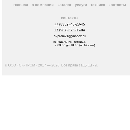
главная
о компании
каталог
услуги
техника
контакты
контакты
+7 (8352) 48-28-45
+7 (987) 675-06-04
skprom21@yandex.ru
понедельник - пятница,
с 09:00 до 18:00 (по Москве).
© ООО «СК-ПРОМ» 2017 — 2026. Все права защищены
.