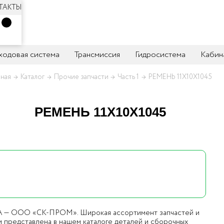
ТАКТЫ
 ходовая система
Трансмиссия
Гидросистема
Кабин
вная
Каталог
Прочие запчасти
Часть 1
РЕМЕНЬ 11Х10Х1045
РЕМЕНЬ 11Х10Х1045
РА — ООО «СК-ПРОМ». Широкая ассортимент запчастей и
 представлена в нашем каталоге деталей и сборочных