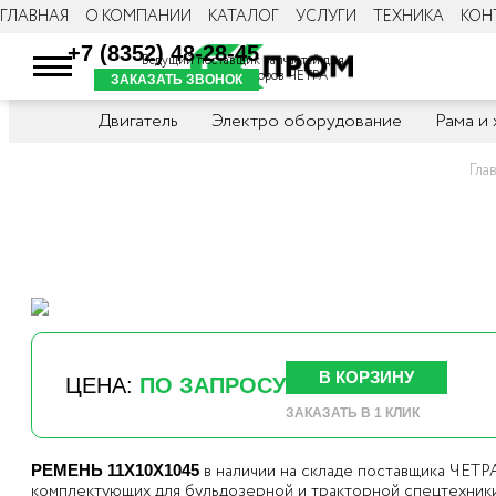
ГЛАВНАЯ
О КОМПАНИИ
КАТАЛОГ
УСЛУГИ
ТЕХНИКА
КОН
+7 (8352) 48-28-45
Ведущий поставщик запчастей для
бульдозеров и тракторов ЧЕТРА
ЗАКАЗАТЬ ЗВОНОК
Двигатель
Электро оборудование
Рама и
Гла
В КОРЗИНУ
ЦЕНА:
ПО ЗАПРОСУ
ЗАКАЗАТЬ В 1 КЛИК
в наличии на складе поставщика ЧЕТ
РЕМЕНЬ 11Х10Х1045
комплектующих для бульдозерной и тракторной спецтехники