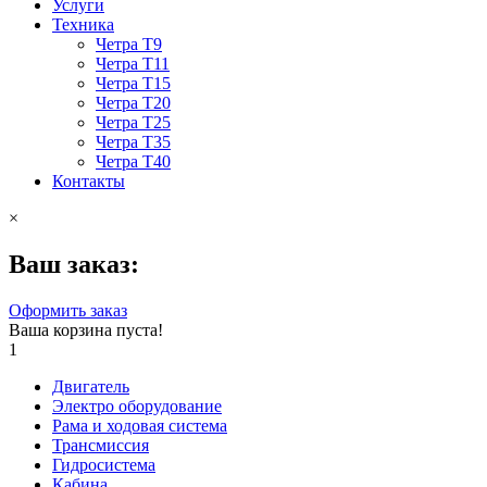
Услуги
Техника
Четра Т9
Четра Т11
Четра Т15
Четра Т20
Четра Т25
Четра Т35
Четра Т40
Контакты
×
Ваш заказ:
Оформить заказ
Ваша корзина пуста!
1
Двигатель
Электро оборудование
Рама и ходовая система
Трансмиссия
Гидросистема
Кабина