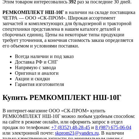
Этим товаром интересовались
392
раз за последние 30 дней.
РЕМКОМПЛЕКТ НШ-10Г
в наличии на складе поставщика
ЧЕТРА — ООО «СК-ПРОМ». Широкая ассортимент
запчастей и комплектующих для бульдозерной и тракторной
спецтехники представлена в нашем каталоге деталей и
сборочных единиц. Цены на некоторые типы продукции
требует уточнения, а конечная стоимость заказа определяется
его объемом и условиями поставки.
Всегда наличии и под заказ
Доставка РФ и СНГ
Напрямую с завода
Оригинал и аналоги
Акции и скидки
Гарантия изготовителя
Купить РЕМКОМПЛЕКТ НШ-10Г
В интернет-магазине ООО «СК-ПРОМ» купить
РЕМКОМПЛЕКТ НШ-10Г можно любым удобным способом:
на сайте в режиме онлайн, или оформить запрос в отдел
продаж по телефонам:
+7 (8352) 48-28-45
и
8 (987) 675-06-04
или электронной почте:
skprom21@yandex.ru
. В наличии
только качественные запчасти по минимальным ценам с