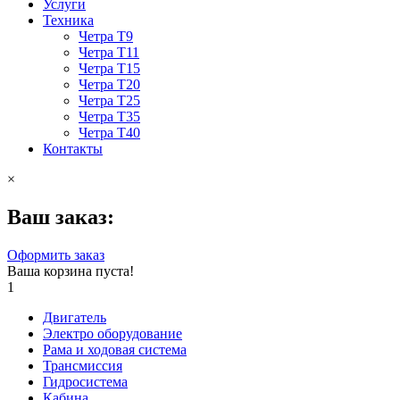
Услуги
Техника
Четра Т9
Четра Т11
Четра Т15
Четра Т20
Четра Т25
Четра Т35
Четра Т40
Контакты
×
Ваш заказ:
Оформить заказ
Ваша корзина пуста!
1
Двигатель
Электро оборудование
Рама и ходовая система
Трансмиссия
Гидросистема
Кабина