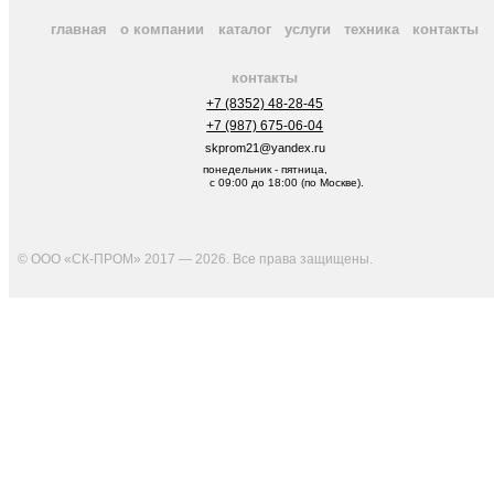
главная
о компании
каталог
услуги
техника
контакты
контакты
+7 (8352) 48-28-45
+7 (987) 675-06-04
skprom21@yandex.ru
понедельник - пятница,
с 09:00 до 18:00 (по Москве).
© ООО «СК-ПРОМ» 2017 — 2026. Все права защищены
.