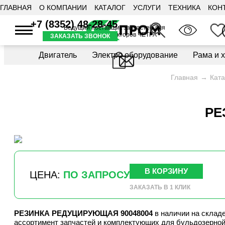
ГЛАВНАЯ
О КОМПАНИИ
КАТАЛОГ
УСЛУГИ
ТЕХНИКА
КОН
+7 (8352) 48-28-45
Ведущий поставщик запчастей для
бульдозеров и тракторов ЧЕТРА
ЗАКАЗАТЬ ЗВОНОК
Двигатель
Электро оборудование
Рама и 
Главная
Ката
РЕ
В КОРЗИНУ
ЦЕНА:
ПО ЗАПРОСУ
ЗАКАЗАТЬ В 1 КЛИК
РЕЗИНКА РЕДУЦИРУЮЩАЯ 90048004
в наличии на скла
ассортимент запчастей и комплектующих для бульдозерной 