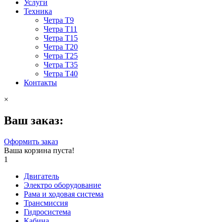
Услуги
Техника
Четра Т9
Четра Т11
Четра Т15
Четра Т20
Четра Т25
Четра Т35
Четра Т40
Контакты
×
Ваш заказ:
Оформить заказ
Ваша корзина пуста!
1
Двигатель
Электро оборудование
Рама и ходовая система
Трансмиссия
Гидросистема
Кабина