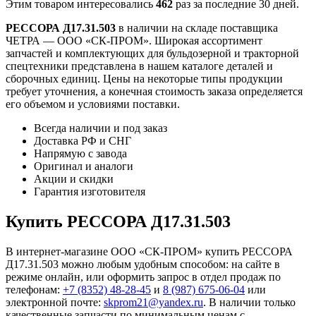
Этим товаром интересовались
462
раз за последние 30 дней.
РЕССОРА Д17.31.503
в наличии на складе поставщика
ЧЕТРА — ООО «СК-ПРОМ». Широкая ассортимент
запчастей и комплектующих для бульдозерной и тракторной
спецтехники представлена в нашем каталоге деталей и
сборочных единиц. Цены на некоторые типы продукции
требует уточнения, а конечная стоимость заказа определяется
его объемом и условиями поставки.
Всегда наличии и под заказ
Доставка РФ и СНГ
Напрямую с завода
Оригинал и аналоги
Акции и скидки
Гарантия изготовителя
Купить РЕССОРА Д17.31.503
В интернет-магазине ООО «СК-ПРОМ» купить РЕССОРА
Д17.31.503 можно любым удобным способом: на сайте в
режиме онлайн, или оформить запрос в отдел продаж по
телефонам:
+7 (8352) 48-28-45
и
8 (987) 675-06-04
или
электронной почте:
skprom21@yandex.ru
. В наличии только
качественные запчасти по минимальным ценам с