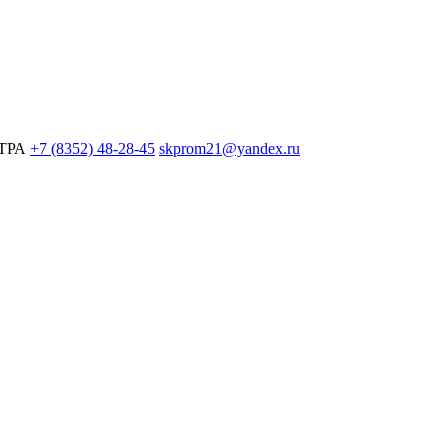
ЕТРА
+7 (8352) 48-28-45
skprom21@yandex.ru