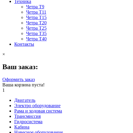
Техника
Четра Т9
Четра Т11
Четра Т15
Четра Т20
Четра Т25
Четра Т35
Четра Т40
Контакты
×
Ваш заказ:
Оформить заказ
Ваша корзина пуста!
1
Двигатель
Электро оборудование
Рама и ходовая система
Трансмиссия
Гидросистема
Кабина
Навесное оборудование