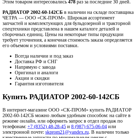
Этим товаром интересовались
478
раз за последние 30 дней.
РАДИАТОР 2002-60-142СБ
в наличии на складе поставщика
ЧЕТРА — ООО «СК-ПРОМ». Широкая ассортимент
запчастей и комплектующих для бульдозерной и тракторной
спецтехники представлена в нашем каталоге деталей и
сборочных единиц. Цены на некоторые типы продукции
требует уточнения, а конечная стоимость заказа определяется
его объемом и условиями поставки.
Всегда наличии и под заказ
Доставка РФ и СНГ
Напрямую с завода
Оригинал и аналоги
Акции и скидки
Гарантия изготовителя
Купить РАДИАТОР 2002-60-142СБ
В интернет-магазине ООО «СК-ПРОМ» купить РАДИАТОР
2002-60-142СБ можно любым удобным способом: на сайте в
режиме онлайн, или оформить запрос в отдел продаж по
телефонам:
+7 (8352) 48-28-45
и
8 (987) 675-06-04
или
электронной почте:
skprom21@yandex.ru
. В наличии только
качественные запчасти по минимальным ценам с