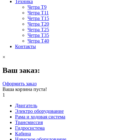
Техника
Четра Т9
Четра Т11
Четра Т15
Четра Т20
Четра Т25
Четра Т35
Четра Т40
Контакты
×
Ваш заказ:
Оформить заказ
Ваша корзина пуста!
1
Двигатель
Электро оборудование
Рама и ходовая система
Трансмиссия
Гидросистема
Кабина
Навесное оборудование