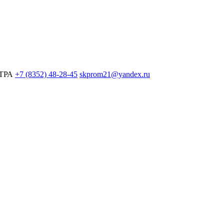
ЕТРА
+7 (8352) 48-28-45
skprom21@yandex.ru