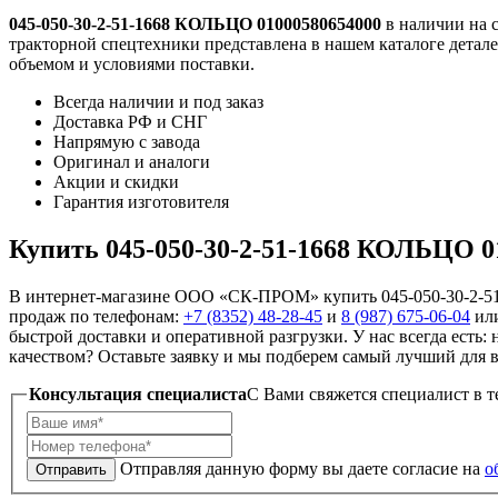
045-050-30-2-51-1668 КОЛЬЦО 01000580654000
в наличии на 
тракторной спецтехники представлена в нашем каталоге детале
объемом и условиями поставки.
Всегда наличии и под заказ
Доставка РФ и СНГ
Напрямую с завода
Оригинал и аналоги
Акции и скидки
Гарантия изготовителя
Купить 045-050-30-2-51-1668 КОЛЬЦО 0
В интернет-магазине ООО «СК-ПРОМ» купить 045-050-30-2-51
продаж по телефонам:
+7 (8352) 48-28-45
и
8 (987) 675-06-04
или
быстрой доставки и оперативной разгрузки. У нас всегда есть
качеством? Оставьте заявку и мы подберем самый лучший для ва
Консультация специалиста
C Вами свяжется специалист в т
Отправляя данную форму вы даете согласие на
о
Отправить