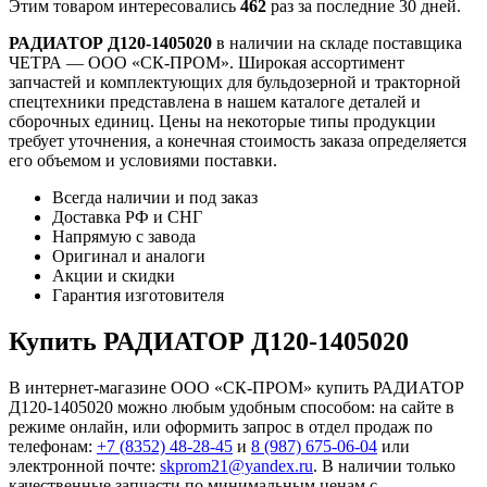
Этим товаром интересовались
462
раз за последние 30 дней.
РАДИАТОР Д120-1405020
в наличии на складе поставщика
ЧЕТРА — ООО «СК-ПРОМ». Широкая ассортимент
запчастей и комплектующих для бульдозерной и тракторной
спецтехники представлена в нашем каталоге деталей и
сборочных единиц. Цены на некоторые типы продукции
требует уточнения, а конечная стоимость заказа определяется
его объемом и условиями поставки.
Всегда наличии и под заказ
Доставка РФ и СНГ
Напрямую с завода
Оригинал и аналоги
Акции и скидки
Гарантия изготовителя
Купить РАДИАТОР Д120-1405020
В интернет-магазине ООО «СК-ПРОМ» купить РАДИАТОР
Д120-1405020 можно любым удобным способом: на сайте в
режиме онлайн, или оформить запрос в отдел продаж по
телефонам:
+7 (8352) 48-28-45
и
8 (987) 675-06-04
или
электронной почте:
skprom21@yandex.ru
. В наличии только
качественные запчасти по минимальным ценам с