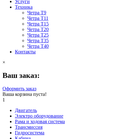
Услуги
Техника
Четра Т9
Четра Т11
Четра Т15
Четра Т20
Четра Т25
Четра Т35
Четра Т40
Контакты
×
Ваш заказ:
Оформить заказ
Ваша корзина пуста!
1
Двигатель
Электро оборудование
Рама и ходовая система
Трансмиссия
Гидросистема
Кабина