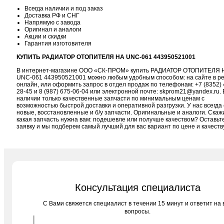
Всегда наличии и под заказ
Доставка РФ и СНГ
Напрямую с завода
Оригинал и аналоги
Акции и скидки
Гарантия изготовителя
КУПИТЬ РАДИАТОР ОТОПИТЕЛЯ НА UNC-061 443950521001
В интернет-магазине ООО «СК-ПРОМ» купить РАДИАТОР ОТОПИТЕЛЯ 
UNC-061 443950521001 можно любым удобным способом: на сайте в р
онлайн, или оформить запрос в отдел продаж по телефонам:
+7 (8352) 
28-45
и
8 (987) 675-06-04
или электронной почте:
skprom21@yandex.ru
. 
наличии только качественные запчасти по минимальным ценам с
возможностью быстрой доставки и оперативной разгрузки. У нас всегда 
новые, восстановленные и б/у запчасти. Оригинальные и аналоги. Скаж
какая запчасть нужна вам: подешевле или получше качеством? Оставьт
заявку и мы подберем самый лучший для вас вариант по цене и качеств
Консультация специалиста
C Вами свяжется специалист в течении 15 минут и ответит на 
вопросы.