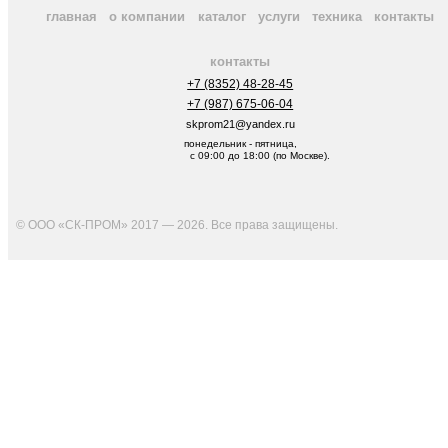
главная
о компании
каталог
услуги
техника
контакты
контакты
+7 (8352) 48-28-45
+7 (987) 675-06-04
skprom21@yandex.ru
понедельник - пятница,
с 09:00 до 18:00 (по Москве).
© ООО «СК-ПРОМ» 2017 — 2026. Все права защищены
.