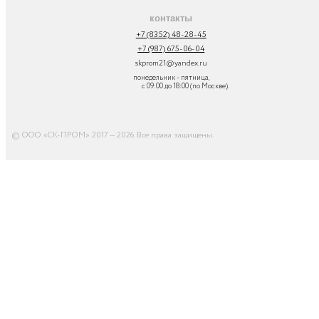
контакты
+7 (8352) 48-28-45
+7 (987) 675-06-04
skprom21@yandex.ru
понедельник - пятница,
с 09:00 до 18:00 (по Москве).
© ООО «СК-ПРОМ» 2017 — 2026. Все права защищены
.