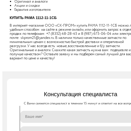
Оригинал и аналоги
Акции и скидки
Гарантия изготовителя
КУПИТЬ РАМА 1112-11-1СБ
В интернет-магазине ООО «СК-ПРОМ» купить РАМА 1112-11-1СБ можно
удобным способом: на сайте в режиме онлайн, или оформить запрос в отде
продаж по телефонам:
+7 (8352) 48-28-45
и
8 (987) 675-06-04
или электр
почте:
skprom21@yandex.ru
. В наличии только качественные запчасти по
минимальным ценам с возможностью быстрой доставки и оперативной
разгрузки. У нас всегда есть: новые, восстановленные и б/у запчасти.
Оригинальные и аналоги. Скажите какая запчасть нужна вам: подешевле 
получше качеством? Оставьте заявку и мы подберем самый лучший для ва
вариант по цене и качеству!
Консультация специалиста
C Вами свяжется специалист в течении 15 минут и ответит на все вопр