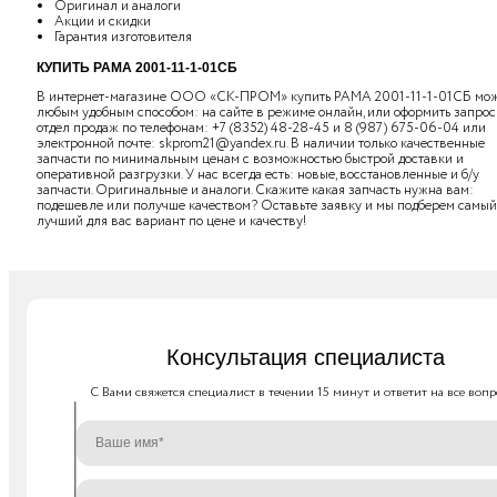
Оригинал и аналоги
Акции и скидки
Гарантия изготовителя
КУПИТЬ РАМА 2001-11-1-01СБ
В интернет-магазине ООО «СК-ПРОМ» купить РАМА 2001-11-1-01СБ мо
любым удобным способом: на сайте в режиме онлайн, или оформить запрос
отдел продаж по телефонам:
+7 (8352) 48-28-45
и
8 (987) 675-06-04
или
электронной почте:
skprom21@yandex.ru
. В наличии только качественные
запчасти по минимальным ценам с возможностью быстрой доставки и
оперативной разгрузки. У нас всегда есть: новые, восстановленные и б/у
запчасти. Оригинальные и аналоги. Скажите какая запчасть нужна вам:
подешевле или получше качеством? Оставьте заявку и мы подберем самый
лучший для вас вариант по цене и качеству!
Консультация специалиста
C Вами свяжется специалист в течении 15 минут и ответит на все вопр