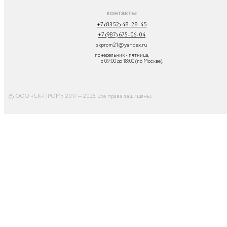
контакты
+7 (8352) 48-28-45
+7 (987) 675-06-04
skprom21@yandex.ru
понедельник - пятница,
с 09:00 до 18:00 (по Москве).
© ООО «СК-ПРОМ» 2017 — 2026. Все права защищены
.