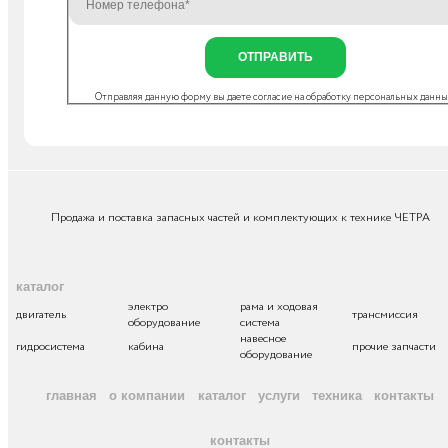
ОТПРАВИТЬ
Отправляя данную форму вы даете согласие на
обработку персональных данн
Продажа и поставка запасных частей и комплектующих к технике ЧЕТРА
каталог
электро
рама и ходовая
двигатель
трансмиссия
оборудование
система
навесное
гидросистема
кабина
прочие запчасти
оборудование
главная
о компании
каталог
услуги
техника
контакты
контакты