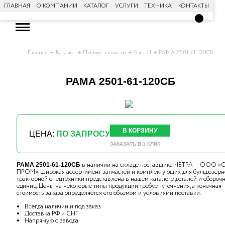
ГЛАВНАЯ
О КОМПАНИИ
КАТАЛОГ
УСЛУГИ
ТЕХНИКА
КОНТАКТЫ
Главная
Каталог
Прочие запчасти
Часть 1
РАМА 2501-61-120СБ
РАМА 2501-61-120СБ
В КОРЗИНУ
ЦЕНА:
ПО ЗАПРОСУ
ЗАКАЗАТЬ В 1 КЛИК
в наличии на складе поставщика ЧЕТРА — ООО «С
РАМА 2501-61-120СБ
ПРОМ». Широкая ассортимент запчастей и комплектующих для бульдозерн
тракторной спецтехники представлена в нашем каталоге деталей и сбороч
единиц. Цены на некоторые типы продукции требует уточнения, а конечная
стоимость заказа определяется его объемом и условиями поставки.
Всегда наличии и под заказ
Доставка РФ и СНГ
Напрямую с завода