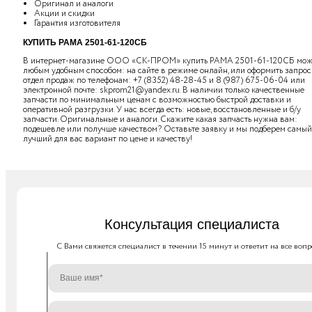
Оригинал и аналоги
Акции и скидки
Гарантия изготовителя
КУПИТЬ РАМА 2501-61-120СБ
В интернет-магазине ООО «СК-ПРОМ» купить РАМА 2501-61-120СБ мо
любым удобным способом: на сайте в режиме онлайн, или оформить запрос
отдел продаж по телефонам:
+7 (8352) 48-28-45
и
8 (987) 675-06-04
или
электронной почте:
skprom21@yandex.ru
. В наличии только качественные
запчасти по минимальным ценам с возможностью быстрой доставки и
оперативной разгрузки. У нас всегда есть: новые, восстановленные и б/у
запчасти. Оригинальные и аналоги. Скажите какая запчасть нужна вам:
подешевле или получше качеством? Оставьте заявку и мы подберем самый
лучший для вас вариант по цене и качеству!
Консультация специалиста
C Вами свяжется специалист в течении 15 минут и ответит на все вопр