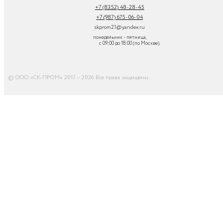
+7 (8352) 48-28-45
+7 (987) 675-06-04
skprom21@yandex.ru
понедельник - пятница,
с 09:00 до 18:00 (по Москве).
© ООО «СК-ПРОМ» 2017 — 2026. Все права защищены
.