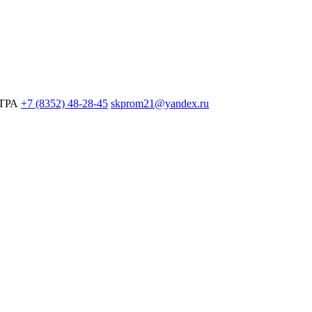
ЕТРА
+7 (8352) 48-28-45
skprom21@yandex.ru