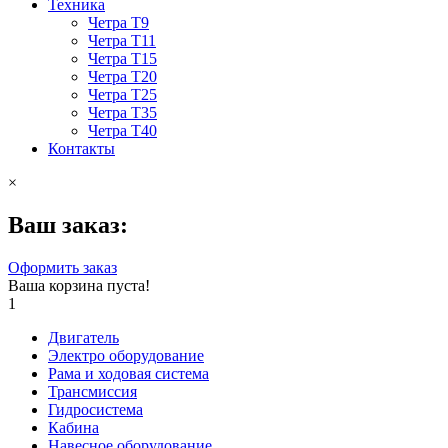
Техника
Четра Т9
Четра Т11
Четра Т15
Четра Т20
Четра Т25
Четра Т35
Четра Т40
Контакты
×
Ваш заказ:
Оформить заказ
Ваша корзина пуста!
1
Двигатель
Электро оборудование
Рама и ходовая система
Трансмиссия
Гидросистема
Кабина
Навесное оборудование