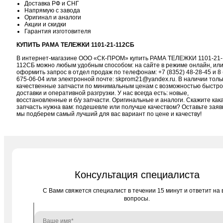
Доставка РФ и СНГ
Напрямую с завода
Оригинал и аналоги
Акции и скидки
Гарантия изготовителя
КУПИТЬ РАМА ТЕЛЕЖКИ 1101-21-112СБ
В интернет-магазине ООО «СК-ПРОМ» купить РАМА ТЕЛЕЖКИ 1101-21-
112СБ можно любым удобным способом: на сайте в режиме онлайн, ил
оформить запрос в отдел продаж по телефонам:
+7 (8352) 48-28-45
и
8 
675-06-04
или электронной почте:
skprom21@yandex.ru
. В наличии толь
качественные запчасти по минимальным ценам с возможностью быстр
доставки и оперативной разгрузки. У нас всегда есть: новые,
восстановленные и б/у запчасти. Оригинальные и аналоги. Скажите как
запчасть нужна вам: подешевле или получше качеством? Оставьте заяв
мы подберем самый лучший для вас вариант по цене и качеству!
Консультация специалиста
C Вами свяжется специалист в течении 15 минут и ответит на 
вопросы.