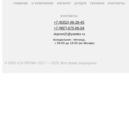
главная
о компании
каталог
услуги
техника
контакты
контакты
+7 (8352) 48-28-45
+7 (987) 675-06-04
skprom21@yandex.ru
понедельник - пятница,
с 09:00 до 18:00 (по Москве).
© ООО «СК-ПРОМ» 2017 — 2026. Все права защищены
.