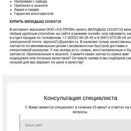
Напрямую с завода
Оригинал и аналоги
Акции и скидки
Гарантия изготовителя
КУПИТЬ ВКЛАДЫШ 10104710
В интернет-магазине ООО «СК-ПРОМ» купить ВКЛАДЫШ 10104710 мож
любым удобным способом: на сайте в режиме онлайн, или оформить за
в отдел продаж по телефонам:
+7 (8352) 48-28-45
и
8 (987) 675-06-04
ил
электронной почте:
skprom21@yandex.ru
. В наличии только качественн
запчасти по минимальным ценам с возможностью быстрой доставки и
оперативной разгрузки. У нас всегда есть: новые, восстановленные и б/
запчасти. Оригинальные и аналоги. Скажите какая запчасть нужна вам:
подешевле или получше качеством? Оставьте заявку и мы подберем с
лучший для вас вариант по цене и качеству!
Консультация специалиста
C Вами свяжется специалист в течении 15 минут и ответит на 
вопросы.