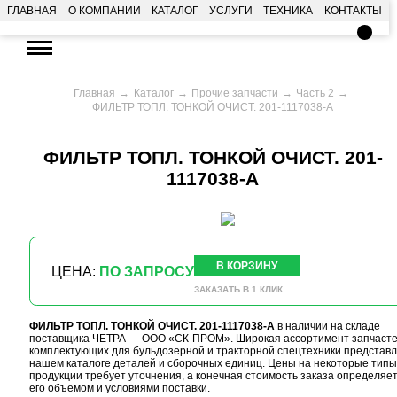
ГЛАВНАЯ
О КОМПАНИИ
КАТАЛОГ
УСЛУГИ
ТЕХНИКА
КОНТАКТЫ
Главная
Каталог
Прочие запчасти
Часть 2
ФИЛЬТР ТОПЛ. ТОНКОЙ ОЧИСТ. 201-1117038-А
ФИЛЬТР ТОПЛ. ТОНКОЙ ОЧИСТ. 201-
1117038-А
В КОРЗИНУ
ЦЕНА:
ПО ЗАПРОСУ
ЗАКАЗАТЬ В 1 КЛИК
ФИЛЬТР ТОПЛ. ТОНКОЙ ОЧИСТ. 201-1117038-А
в наличии на складе
поставщика ЧЕТРА — ООО «СК-ПРОМ». Широкая ассортимент запчасте
комплектующих для бульдозерной и тракторной спецтехники представл
нашем каталоге деталей и сборочных единиц. Цены на некоторые типы
продукции требует уточнения, а конечная стоимость заказа определяе
его объемом и условиями поставки.