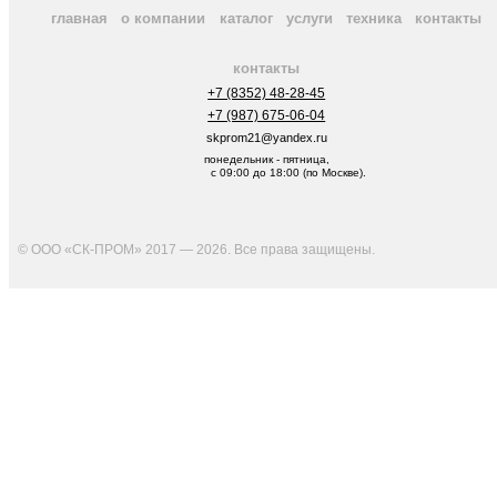
главная
о компании
каталог
услуги
техника
контакты
контакты
+7 (8352) 48-28-45
+7 (987) 675-06-04
skprom21@yandex.ru
понедельник - пятница,
с 09:00 до 18:00 (по Москве).
© ООО «СК-ПРОМ» 2017 — 2026. Все права защищены
.