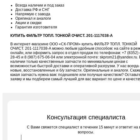
Всегда наличии и под заказ
Доставка РФ и СНГ
Напрямую с завода
Оригинал и аналоги
Акции и скидки
Гарантия изготовителя
КУПИТЬ ФИЛЬТР ТОПЛ. ТОНКОЙ ОЧИСТ. 201-1117038-А
В интернет-магазине ООО «СК-ПРОМ» купить ФИЛЬТР ТОПЛ. ТОНКОЙ
ОЧИСТ. 201-1117038-А можно любым удобным способом: на сайте в ре
онлайн, или оформить запрос в отдел продаж по телефонам:
+7 (8352) 
28-45
и
8 (987) 675-06-04
или электронной почте:
skprom21@yandex.ru
. 
наличии только качественные запчасти по минимальным ценам с
возможностью быстрой доставки и оперативной разгрузки. У нас всегда 
новые, восстановленные и б/у запчасти. Оригинальные и аналоги. Скаж
какая запчасть нужна вам: подешевле или получше качеством? Оставьт
заявку и мы подберем самый лучший для вас вариант по цене и качеств
Консультация специалиста
C Вами свяжется специалист в течении 15 минут и ответит на 
вопросы.