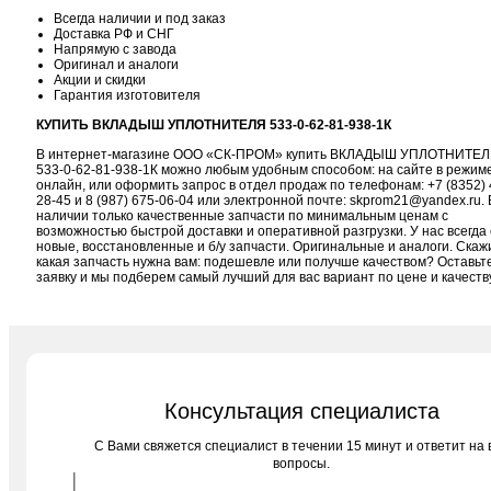
Всегда наличии и под заказ
Доставка РФ и СНГ
Напрямую с завода
Оригинал и аналоги
Акции и скидки
Гарантия изготовителя
КУПИТЬ ВКЛАДЫШ УПЛОТНИТЕЛЯ 533-0-62-81-938-1К
В интернет-магазине ООО «СК-ПРОМ» купить ВКЛАДЫШ УПЛОТНИТЕ
533-0-62-81-938-1К можно любым удобным способом: на сайте в режим
онлайн, или оформить запрос в отдел продаж по телефонам:
+7 (8352) 
28-45
и
8 (987) 675-06-04
или электронной почте:
skprom21@yandex.ru
. 
наличии только качественные запчасти по минимальным ценам с
возможностью быстрой доставки и оперативной разгрузки. У нас всегда 
новые, восстановленные и б/у запчасти. Оригинальные и аналоги. Скаж
какая запчасть нужна вам: подешевле или получше качеством? Оставьт
заявку и мы подберем самый лучший для вас вариант по цене и качеств
Консультация специалиста
C Вами свяжется специалист в течении 15 минут и ответит на 
вопросы.