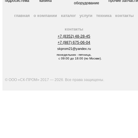
гидросистема
кабина
прочие запчаст
оборудование
главная
о компании
каталог
услуги
техника
контакты
контакты
+7 (8352) 48-28-45
+7 (987) 675-06-04
skprom21@yandex.ru
понедельник - пятница,
с 09:00 до 18:00 (по Москве).
© ООО «СК-ПРОМ» 2017 — 2026. Все права защищены
.