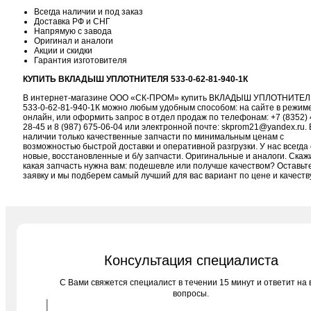
Всегда наличии и под заказ
Доставка РФ и СНГ
Напрямую с завода
Оригинал и аналоги
Акции и скидки
Гарантия изготовителя
КУПИТЬ ВКЛАДЫШ УПЛОТНИТЕЛЯ 533-0-62-81-940-1К
В интернет-магазине ООО «СК-ПРОМ» купить ВКЛАДЫШ УПЛОТНИТЕ
533-0-62-81-940-1К можно любым удобным способом: на сайте в режим
онлайн, или оформить запрос в отдел продаж по телефонам:
+7 (8352) 
28-45
и
8 (987) 675-06-04
или электронной почте:
skprom21@yandex.ru
. 
наличии только качественные запчасти по минимальным ценам с
возможностью быстрой доставки и оперативной разгрузки. У нас всегда 
новые, восстановленные и б/у запчасти. Оригинальные и аналоги. Скаж
какая запчасть нужна вам: подешевле или получше качеством? Оставьт
заявку и мы подберем самый лучший для вас вариант по цене и качеств
Консультация специалиста
C Вами свяжется специалист в течении 15 минут и ответит на 
вопросы.