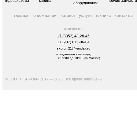
гидросистема
кабина
прочие запчаст
оборудование
главная
о компании
каталог
услуги
техника
контакты
контакты
+7 (8352) 48-28-45
+7 (987) 675-06-04
skprom21@yandex.ru
понедельник - пятница,
с 09:00 до 18:00 (по Москве).
© ООО «СК-ПРОМ» 2017 — 2026. Все права защищены
.