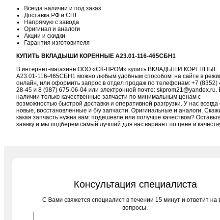
Всегда наличии и под заказ
Доставка РФ и СНГ
Напрямую с завода
Оригинал и аналоги
Акции и скидки
Гарантия изготовителя
КУПИТЬ ВКЛАДЫШИ КОРЕННЫЕ А23.01-116-465СБН1
В интернет-магазине ООО «СК-ПРОМ» купить ВКЛАДЫШИ КОРЕННЫЕ
А23.01-116-465СБН1 можно любым удобным способом: на сайте в режи
онлайн, или оформить запрос в отдел продаж по телефонам:
+7 (8352) 
28-45
и
8 (987) 675-06-04
или электронной почте:
skprom21@yandex.ru
. 
наличии только качественные запчасти по минимальным ценам с
возможностью быстрой доставки и оперативной разгрузки. У нас всегда 
новые, восстановленные и б/у запчасти. Оригинальные и аналоги. Скаж
какая запчасть нужна вам: подешевле или получше качеством? Оставьт
заявку и мы подберем самый лучший для вас вариант по цене и качеств
Консультация специалиста
C Вами свяжется специалист в течении 15 минут и ответит на 
вопросы.