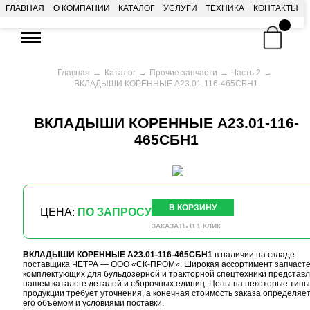
ГЛАВНАЯ
О КОМПАНИИ
КАТАЛОГ
УСЛУГИ
ТЕХНИКА
КОНТАКТЫ
Главная
Каталог
Прочие запчасти
Часть 2
ВКЛАДЫШИ КОРЕННЫЕ А23.01-116-465СБН1
ВКЛАДЫШИ КОРЕННЫЕ А23.01-116-
465СБН1
В КОРЗИНУ
ЦЕНА:
ПО ЗАПРОСУ
ЗАКАЗАТЬ В 1 КЛИК
ВКЛАДЫШИ КОРЕННЫЕ А23.01-116-465СБН1
в наличии на складе
поставщика ЧЕТРА — ООО «СК-ПРОМ». Широкая ассортимент запчасте
комплектующих для бульдозерной и тракторной спецтехники представл
нашем каталоге деталей и сборочных единиц. Цены на некоторые типы
продукции требует уточнения, а конечная стоимость заказа определяе
его объемом и условиями поставки.