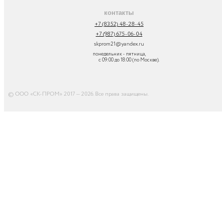
контакты
+7 (8352) 48-28-45
+7 (987) 675-06-04
skprom21@yandex.ru
понедельник - пятница,
с 09:00 до 18:00 (по Москве).
© ООО «СК-ПРОМ» 2017 — 2026. Все права защищены
.