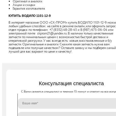
Оригинал и аналоги
Акции и скидки
Гарантия изготовителя
КУПИТЬ ВОДИЛО 1101-12-9
В интернет-магазине ООО «СК-ПРОМ» купить ВОДИЛО 1101-12-9 можн
любым удобным способом: на сайте в режиме онлайн, или оформить запрос
отдел продаж по телефонам:
+7 (8352) 48-28-45
и
8 (987) 675-06-04
или
электронной почте:
skprom21@yandex.ru
. В наличии только качественные
запчасти по минимальным ценам с возможностью быстрой доставки и
оперативной разгрузки. У нас всегда есть: новые, восстановленные и б/у
запчасти. Оригинальные и аналоги. Скажите какая запчасть нужна вам:
подешевле или получше качеством? Оставьте заявку и мы подберем самый
лучший для вас вариант по цене и качеству!
Консультация специалиста
C Вами свяжется специалист в течении 15 минут и ответит на все вопр