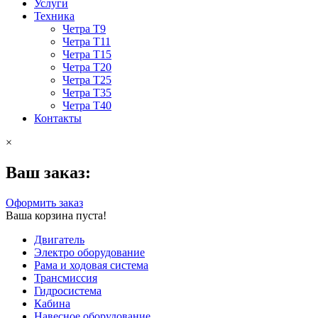
Услуги
Техника
Четра Т9
Четра Т11
Четра Т15
Четра Т20
Четра Т25
Четра Т35
Четра Т40
Контакты
×
Ваш заказ:
Оформить заказ
Ваша корзина пуста!
Двигатель
Электро оборудование
Рама и ходовая система
Трансмиссия
Гидросистема
Кабина
Навесное оборудование