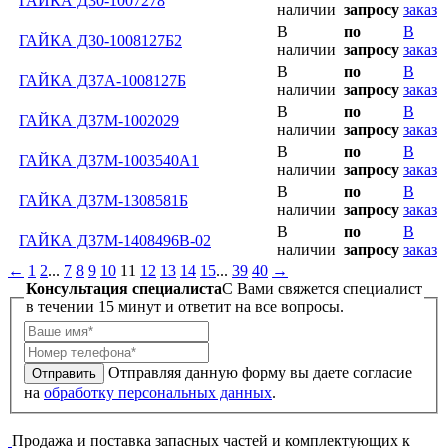
ГАЙКА Д30-1007278
наличии
запросу
заказ
В
по
В
ГАЙКА Д30-1008127Б2
наличии
запросу
заказ
В
по
В
ГАЙКА Д37А-1008127Б
наличии
запросу
заказ
В
по
В
ГАЙКА Д37М-1002029
наличии
запросу
заказ
В
по
В
ГАЙКА Д37М-1003540А1
наличии
запросу
заказ
В
по
В
ГАЙКА Д37М-1308581Б
наличии
запросу
заказ
В
по
В
ГАЙКА Д37М-1408496В-02
наличии
запросу
заказ
←
1
2
...
7
8
9
10
11
12
13
14
15
...
39
40
→
Консультация специалиста
C Вами свяжется специалист
в течении 15 минут и ответит на все вопросы.
Отправляя данную форму вы даете согласие
Отправить
на
обработку персональных данных
.
Продажа и поставка запасных частей и комплектующих к