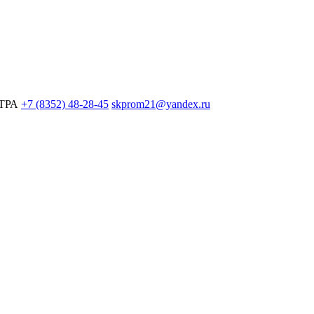
ЕТРА
+7 (8352) 48-28-45
skprom21@yandex.ru