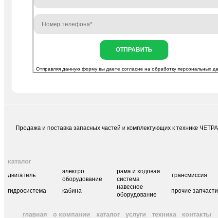
ОТПРАВИТЬ
Отправляя данную форму вы даете согласие на
обработку персональных д
Продажа и поставка запасных частей и комплектующих к технике ЧЕТР
каталог
электро
рама и ходовая
двигатель
трансмиссия
оборудование
система
навесное
гидросистема
кабина
прочие запчаст
оборудование
главная
о компании
каталог
услуги
техника
контакты