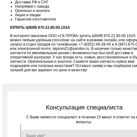
Доставка РФ и СНГ
Напрямую с завода
Оригинал и аналоги
Акции и скидки
Гарантия изготовителя
КУПИТЬ ШКИВ 970.22.80.00.102А
В интернет-магазине ООО «СК-ПРОМ» купить ШКИВ 970.22.80.00.102А
можно любым удобным способом: на сайте в режиме онлайн, или офор
запрос в отдел продаж по телефонам:
+7 (8352) 48-28-45
и
8 (987) 675-
или электронной почте:
skprom21@yandex.ru
. В наличии только качест
запчасти по минимальным ценам с возможностью быстрой доставки и
оперативной разгрузки. У нас всегда есть: новые, восстановленные и б/
запчасти. Оригинальные и аналоги. Скажите какая запчасть нужна вам:
подешевле или получше качеством? Оставьте заявку и мы подберем с
лучший для вас вариант по цене и качеству!
Консультация специалиста
C Вами свяжется специалист в течении 15 минут и ответит на 
вопросы.