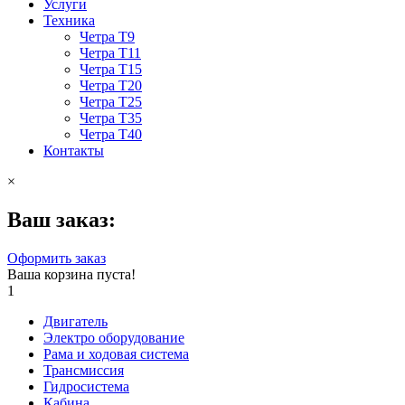
Услуги
Техника
Четра Т9
Четра Т11
Четра Т15
Четра Т20
Четра Т25
Четра Т35
Четра Т40
Контакты
×
Ваш заказ:
Оформить заказ
Ваша корзина пуста!
1
Двигатель
Электро оборудование
Рама и ходовая система
Трансмиссия
Гидросистема
Кабина