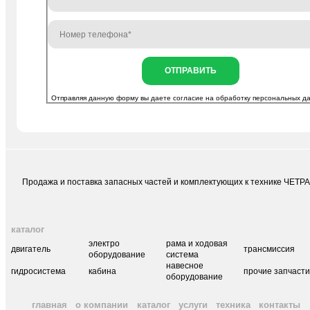
ОТПРАВИТЬ
Отправляя данную форму вы даете согласие на
обработку персональных д
Продажа и поставка запасных частей и комплектующих к технике ЧЕТР
каталог
электро
рама и ходовая
двигатель
трансмиссия
оборудование
система
навесное
гидросистема
кабина
прочие запчаст
оборудование
главная
о компании
каталог
услуги
техника
контакты