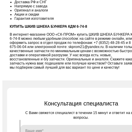
Доставка РФ и СНГ
Напрямую с завода
Оригинал и аналоги
Акции и скидки
Гарантия изготовителя
КУПИТЬ ШКИВ ШНЕКА БУНКЕРА КДМ 6-74-8
В интернет-магазине ООО «СК-ПРОМ» купить ШКИВ ШНЕКА БУНКЕРА 
6-74-8 можно любым удобным способом: на сайте в режиме онлайн, или
оформить запрос в отдел продаж по телефонам:
+7 (8352) 48-28-45
и
8 
675-06-04
или электронной почте:
skprom21@yandex.ru
. В наличии толь
качественные запчасти по минимальным ценам с возможностью быстр
доставки и оперативной разгрузки. У нас всегда есть: новые,
восстановленные и б/у запчасти. Оригинальные и аналоги. Скажите как
запчасть нужна вам: подешевле или получше качеством? Оставьте заяв
мы подберем самый лучший для вас вариант по цене и качеству!
Консультация специалиста
C Вами свяжется специалист в течении 15 минут и ответит на 
вопросы.